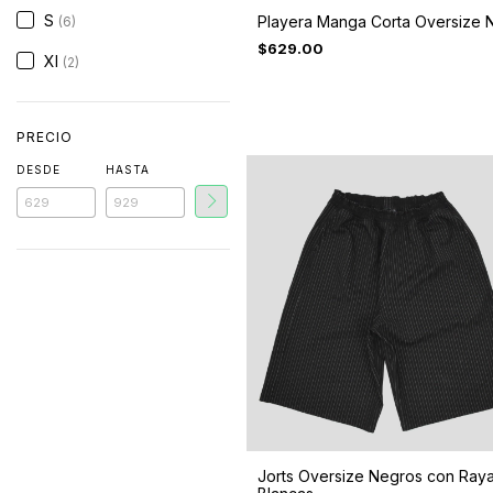
S
Playera Manga Corta Oversize 
(6)
$629.00
Xl
(2)
PRECIO
DESDE
HASTA
Jorts Oversize Negros con Ray